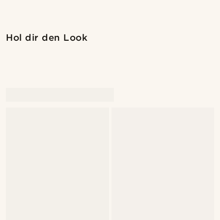
Kaufe den Look
Kaufe
Hol dir den Look
@lenny.am
@daniigarciia01