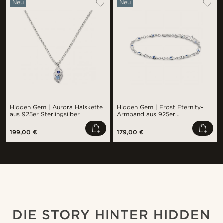
Neu
Neu
Hidden Gem | Aurora Halskette
Hidden Gem | Frost Eternity-
aus 925er Sterlingsilber
Armband aus 925er
Sterlingsilber
199,00 €
179,00 €
Kaufe den Look
Kauf
@juliusgod
@jaimedeelgado
DIE STORY HINTER HIDDEN