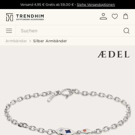
Versand
4,95 €
Gratis ab
59,00 €
-
Siehe Versandoptionen
Suchen
Armbänder
Silber Armbänder