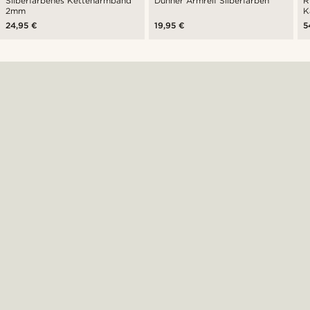
Silberfarbenes Kettenarmband
Dünner Armreif Silberfarben
R
2mm
K
24,95 €
19,95 €
5