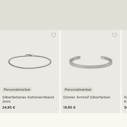
Personalisierbar
Personalisierbar
Silberfarbenes Kettenarmband
Dünner Armreif Silberfarben
R
2mm
K
24,95 €
19,95 €
5