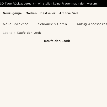
30 Tage Rückgaberecht - wir stellen keine Fragen nach dem warum!
Neuzugänge
Marken
Bestseller
Archive Sale
Neue Kollektion
Schmuck & Uhren
Anzug Accessoire
Looks
Kaufe den Look
Kaufe den Look