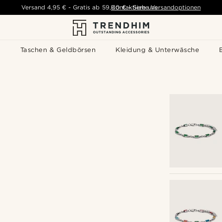
Versand
4,95 €
-
Gratis ab
59,00 €
Kontaktiere uns
-
Siehe Versandoptionen
s
Taschen & Geldbörsen
Kleidung & Unterwäsche