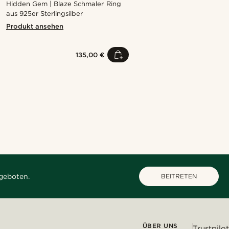
Hidden Gem | Blaze Schmaler Ring
aus 925er Sterlingsilber
Produkt ansehen
135,00 €
Kaufe den Look
Kaufe den Look
Kaufe den Look
Kaufe den Look
Kaufe den Look
@kasperkiirk
@kentvpham
@heherayan_
@_pedropinto25
@seb_reyneke_
geboten.
BEITRETEN
ÜBER UNS
Trustpilot