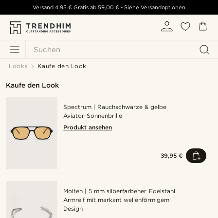
Versand
4,95 €
Gratis ab
59,00 €
-
Siehe Versandoptionen
Suchen
Looks
Kaufe den Look
Kaufe den Look
Spectrum | Rauchschwarze & gelbe
Aviator-Sonnenbrille
Produkt ansehen
39,95 €
Molten | 5 mm silberfarbener Edelstahl
Armreif mit markant wellenförmigem
Design