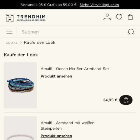
Versand
4,95 €
Gratis ab
59,00 €
-
Siehe Versandoptionen
Suchen
Looks
Kaufe den Look
Kaufe den Look
Amalfi | Ocean Mix 5er-Armband-Set
Produkt ansehen
34,95 €
Amalfi | Armband mit weißen
Steinperlen
Produkt ansehen