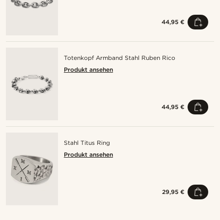
44,95 €
Totenkopf Armband Stahl Ruben Rico
Produkt ansehen
44,95 €
Stahl Titus Ring
Produkt ansehen
29,95 €
Kaufe den Look
Kauf