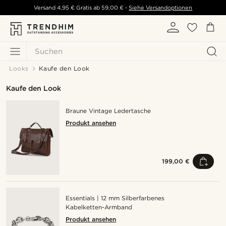
Versand
4,95 €
Gratis ab
59,00 €
-
Siehe Versandoptionen
Suchen
Looks
Kaufe den Look
Kaufe den Look
Braune Vintage Ledertasche
Produkt ansehen
199,00 €
Essentials | 12 mm Silberfarbenes
Kabelketten-Armband
Produkt ansehen