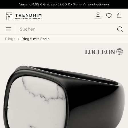
Versand
4,95 €
Gratis ab
59,00 €
-
Siehe Versandoptionen
Suchen
Ringe
Ringe mit Stein