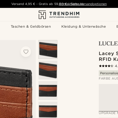
Versand
4,95 €
-
Gratis ab
59,00 €
Kontaktiere uns
-
Siehe Versandoptionen
s
Taschen & Geldbörsen
Kleidung & Unterwäsche
Lacey 
RFID K
4
Personalisi
FARBE AU
UPGRADE 