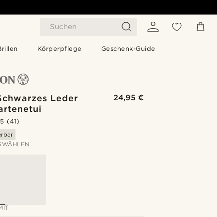
Suchen
Brillen
Körperpflege
Geschenk-Guide
Schwarzes Leder
24,95 €
artenetui
.5
(41)
erbar
SWÄHLEN
MIT