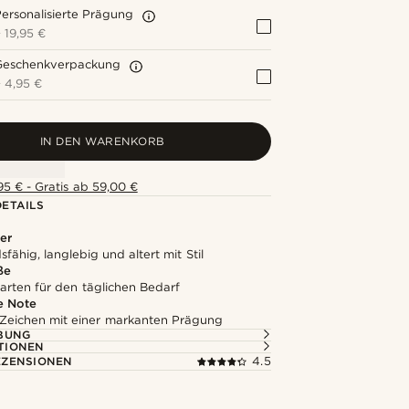
ersonalisierte Prägung
+
19,95 €
Geschenkverpackung
+
4,95 €
IN DEN WARENKORB
5 € - Gratis ab 59,00 €
ETAILS
er
fähig, langlebig und altert mit Stil
ße
arten für den täglichen Bedarf
e Note
 Zeichen mit einer markanten Prägung
BUNG
TIONEN
ZENSIONEN
4.5