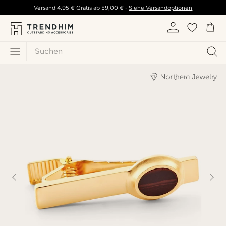
Versand
4,95 €
Gratis ab
59,00 €
-
Siehe Versandoptionen
Suchen