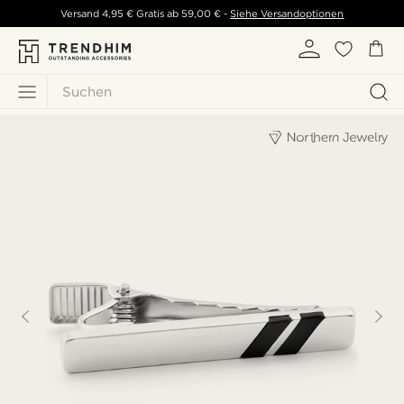
Versand
4,95 €
Gratis ab
59,00 €
-
Siehe Versandoptionen
Suchen