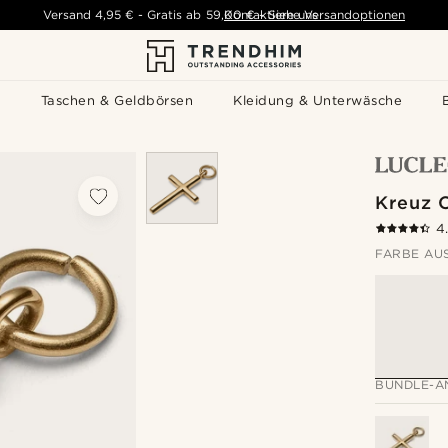
Versand
4,95 €
-
Gratis ab
59,00 €
Kontaktiere uns
-
Siehe Versandoptionen
s
Taschen & Geldbörsen
Kleidung & Unterwäsche
Kreuz 
4
FARBE AU
BUNDLE-A