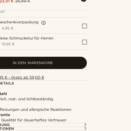
22,01 €
25,90 €
MIT
Geschenkverpackung
+
4,95 €
eise-Schmucketui für Herren
+
19,95 €
IN DEN WARENKORB
5 € - Gratis ab 59,00 €
ETAILS
tahl
ich, rost- und lichtbeständig
 Reizungen und allergische Reaktionen
rantie
 Qualität für dauerhaftes Vertrauen
BUNG
TIONEN