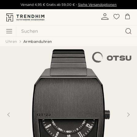
Versand
4,95 €
Gratis ab
59,00 €
-
Siehe Versandoptionen
Suchen
Uhren
Armbanduhren