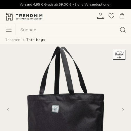
Versand
4,95 €
Gratis ab
59,00 €
-
Siehe Versandoptionen
Suchen
Taschen
Tote bags