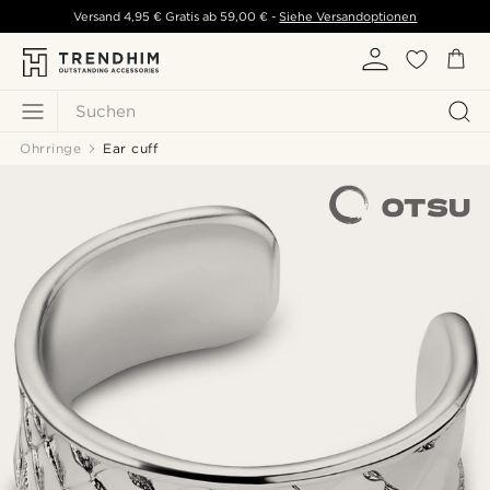
Versand
4,95 €
Gratis ab
59,00 €
-
Siehe Versandoptionen
Suchen
Ohrringe
Ear cuff