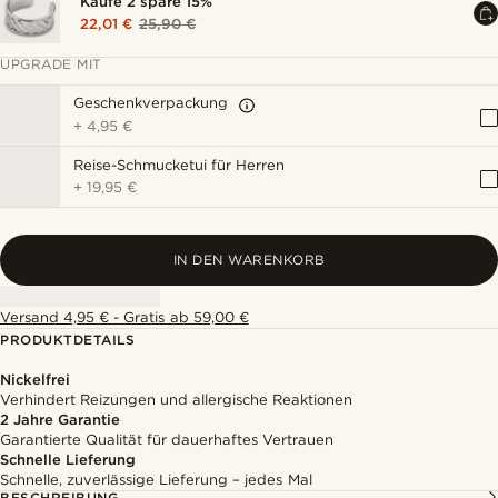
Kaufe 2 spare 15%
22,01 €
25,90 €
UPGRADE MIT
Geschenkverpackung
+
4,95 €
Reise-Schmucketui für Herren
+
19,95 €
IN DEN WARENKORB
Versand 4,95 € - Gratis ab 59,00 €
PRODUKTDETAILS
Nickelfrei
Verhindert Reizungen und allergische Reaktionen
2 Jahre Garantie
Garantierte Qualität für dauerhaftes Vertrauen
Schnelle Lieferung
Schnelle, zuverlässige Lieferung – jedes Mal
BESCHREIBUNG