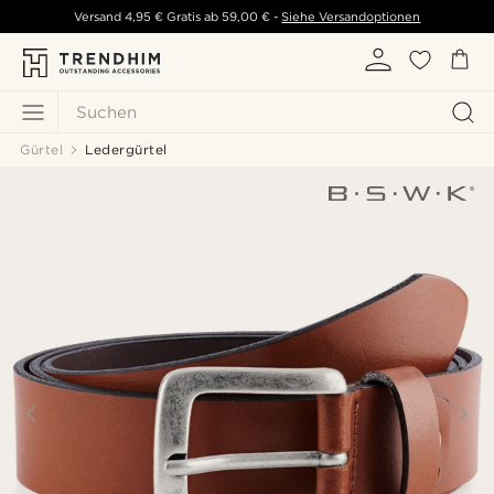
Versand
4,95 €
Gratis ab
59,00 €
-
Siehe Versandoptionen
Suchen
Gürtel
Ledergürtel