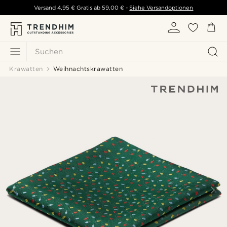
Versand
4,95 €
Gratis ab
59,00 €
-
Siehe Versandoptionen
Suchen
Krawatten
Weihnachtskrawatten