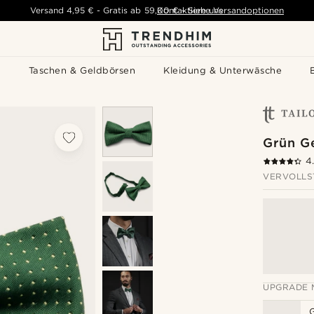
Versand
4,95 €
-
Gratis ab
59,00 €
Kontaktiere uns
-
Siehe Versandoptionen
s
Taschen & Geldbörsen
Kleidung & Unterwäsche
Grün G
4
VERVOLLS
UPGRADE 