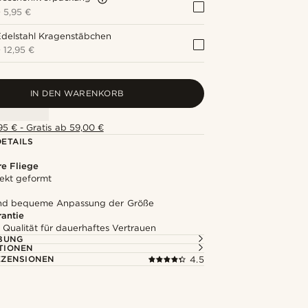
+
5,95 €
Edelstahl Kragenstäbchen
+
12,95 €
IN DEN WARENKORB
5 € - Gratis ab 59,00 €
ETAILS
e Fliege
ekt geformt
und bequeme Anpassung der Größe
rantie
 Qualität für dauerhaftes Vertrauen
BUNG
TIONEN
ZENSIONEN
4.5