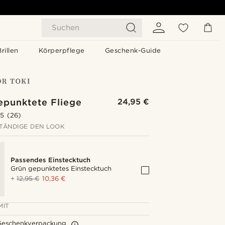
Suchen
Brillen
Körperpflege
Geschenk-Guide
epunktete Fliege
24,95 €
.5
(26)
TÄNDIGE DEN LOOK
Passendes Einstecktuch
Grün gepunktetes Einstecktuch
+
12,95 €
10,36 €
MIT
Geschenkverpackung