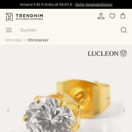
Versand
4,95 €
Gratis ab
59,00 €
-
Siehe Versandoptionen
Suchen
Ohrringe
Ohrstecker