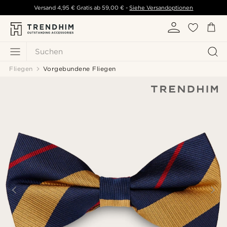
Versand
4,95 €
Gratis ab
59,00 €
-
Siehe Versandoptionen
Suchen
Fliegen
Vorgebundene Fliegen