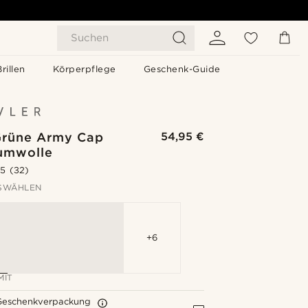
Suchen
Brillen
Körperpflege
Geschenk-Guide
Grüne Army Cap
54,95 €
umwolle
.5
(32)
SWÄHLEN
+6
MIT
Geschenkverpackung