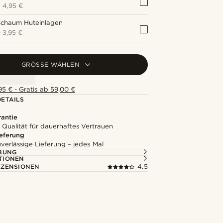
+
4,95 €
Schaum Huteinlagen
+
3,95 €
GRÖSSE WÄHLEN
5 € - Gratis ab 59,00 €
ETAILS
rantie
 Qualität für dauerhaftes Vertrauen
ieferung
uverlässige Lieferung – jedes Mal
BUNG
TIONEN
ZENSIONEN
4.5