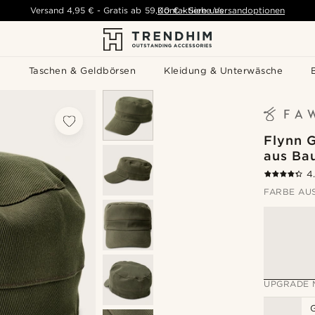
Versand
4,95 €
-
Gratis ab
59,00 €
Kontaktiere uns
-
Siehe Versandoptionen
s
Taschen & Geldbörsen
Kleidung & Unterwäsche
Flynn 
aus Ba
4
FARBE AU
UPGRADE 