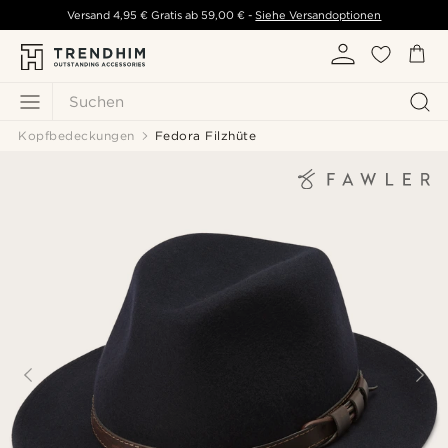
Versand
4,95 €
Gratis ab
59,00 €
-
Siehe Versandoptionen
Suchen
Kopfbedeckungen
Fedora Filzhüte