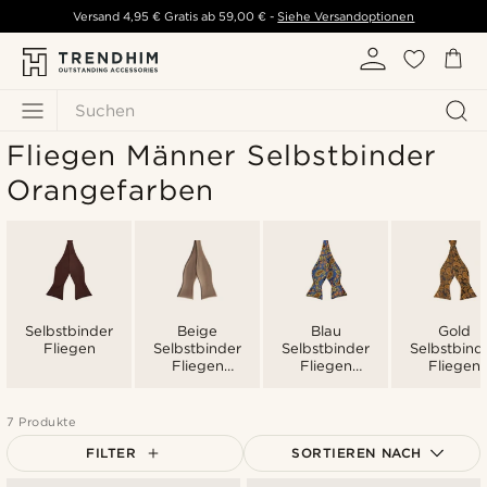
Versand
4,95 €
Gratis ab
59,00 €
-
Siehe Versandoptionen
Suchen
Fliegen Männer Selbstbinder
Orangefarben
Selbstbinder
Beige
Blau
Gold
Fliegen
Selbstbinder
Selbstbinder
Selbstbind
Fliegen
Fliegen
Fliegen
Männer
Männer
Männer
7 Produkte
FILTER
SORTIEREN NACH