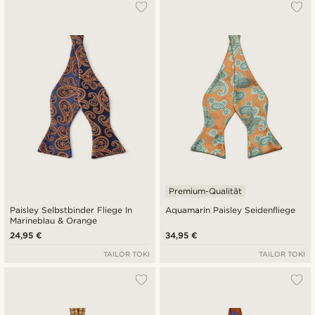
Am Beliebtesten
Neuste
Niedrigster Preis
Höchster Preis
Premium-Qualität
Paisley Selbstbinder Fliege In
Aquamarin Paisley Seidenfliege
Marineblau & Orange
24,95 €
34,95 €
TAILOR TOKI
TAILOR TOKI