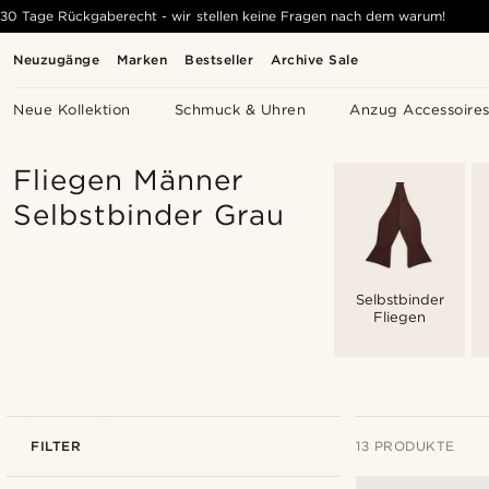
30 Tage Rückgaberecht - wir stellen keine Fragen nach dem warum!
Neuzugänge
Marken
Bestseller
Archive Sale
Neue Kollektion
Schmuck & Uhren
Anzug Accessoire
Fliegen Männer
Selbstbinder Grau
Selbstbinder
Fliegen
FILTER
13 PRODUKTE