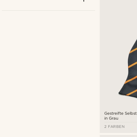
Bohemian Revolt
(2)
Tailor Toki
(2)
Trendhim
(9)
Gestreifte Selbs
in Grau
€
€
2 FARBEN