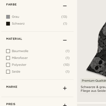
FARBE
Grau
(13)
Schwarz
(1)
MATERIAL
Baumwolle
(1)
Mikrofaser
(1)
Polyester
(10)
Seide
(1)
Premium-Qualitä
MARKE
Schwarze & grau
Fliege aus Seide
Paisleymuster
PREIS