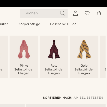
Suchen
Brillen
Körperpflege
Geschenk-Guide
Pinke
Rote
Gelb
der
Selbstbinder
Selbstbinder
Selbstbinder
S
Fliegen
Fliegen
Fliegen
Männer
Männer
Männer
SORTIEREN NACH:
AM BELIEBTESTEN