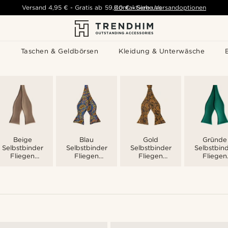
Versand
4,95 €
-
Gratis ab
59,00 €
Kontaktiere uns
-
Siehe Versandoptionen
s
Taschen & Geldbörsen
Kleidung & Unterwäsche
Beige
Blau
Gold
Gründe
Selbstbinder
Selbstbinder
Selbstbinder
Selbstbin
Fliegen
Fliegen
Fliegen
Fliegen
Männer
Männer
Männer
Männer