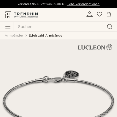
Versand
4,95 €
Gratis ab
59,00 €
-
Siehe Versandoptionen
Suchen
Armbänder
Edelstahl Armbänder