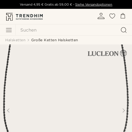
Versand
4,95 €
Gratis ab
59,00 €
-
Siehe Versandoptionen
Suchen
Halsketten
Große Ketten Halsketten