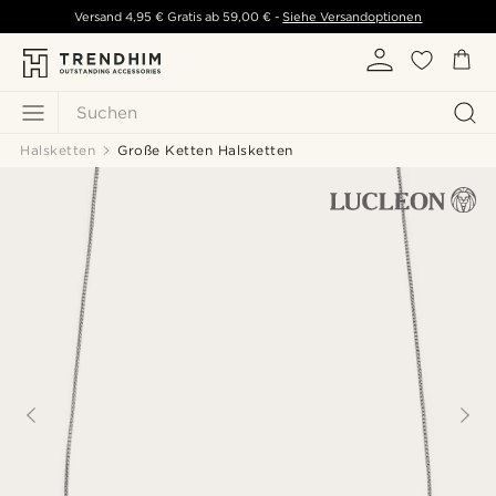
Versand
4,95 €
Gratis ab
59,00 €
-
Siehe Versandoptionen
Suchen
Halsketten
Große Ketten Halsketten