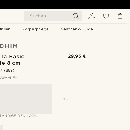
Suchen
Brillen
Körperpflege
Geschenk-Guide
ila Basic
29,95 €
te 8 cm
.7
(393)
SWÄHLEN
+25
TÄNDIGE DEN LOOK