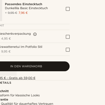
Passendes Einstecktuch
Dunkellila Basic Einstecktuch
+
9,95 €
7,96 €
MIT
Geschenkverpackung
+
4,95 €
rawattenetui Im Potfolio Stil
+
9,95 €
IN DEN WARENKORB
5 € - Gratis ab 59,00 €
ETAILS
chnitt
ssform für klassische Looks
rantie
 Qualität für dauerhaftes Vertrauen