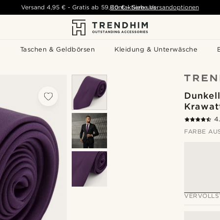
Versand
4,95 €
-
Gratis ab
59,00 €
Kontaktiere uns
-
Siehe Versandoptionen
s
Taschen & Geldbörsen
Kleidung & Unterwäsche
Dunkell
Krawat
4
FARBE AU
VERVOLLS