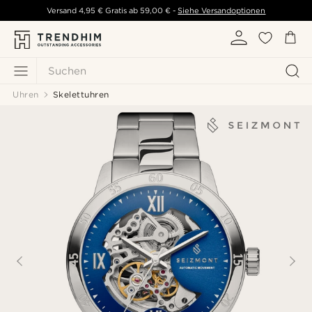
Versand
4,95 €
Gratis ab
59,00 €
-
Siehe Versandoptionen
Suchen
Uhren
Skelettuhren