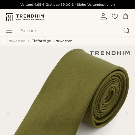
Versand
4,95 €
Gratis ab
59,00 €
-
Siehe Versandoptionen
Suchen
Krawatten
Einfarbige Krawatten