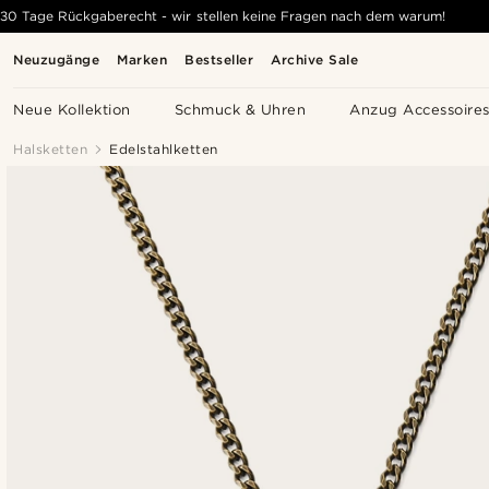
30 Tage Rückgaberecht - wir stellen keine Fragen nach dem warum!
Neuzugänge
Marken
Bestseller
Archive Sale
Neue Kollektion
Schmuck & Uhren
Anzug Accessoire
Halsketten
Edelstahlketten