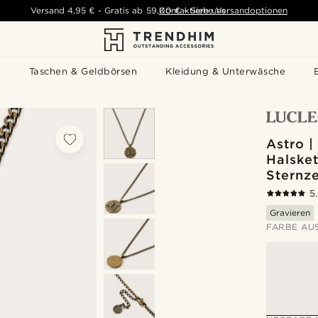
Versand
4,95 €
-
Gratis ab
59,00 €
Kontaktiere uns
-
Siehe Versandoptionen
s
Taschen & Geldbörsen
Kleidung & Unterwäsche
Astro |
Halsket
Sternze
5
Gravieren
FARBE AU