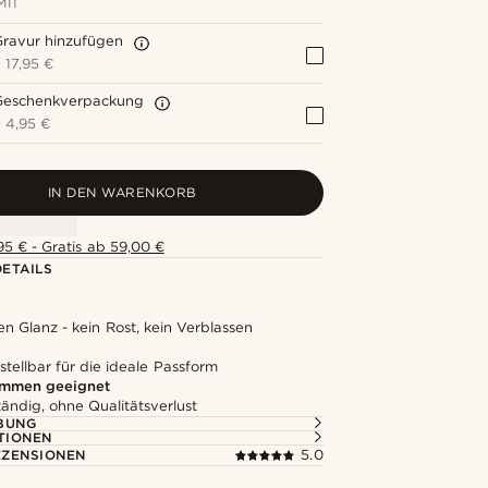
MIT
Gravur hinzufügen
+
17,95 €
Geschenkverpackung
+
4,95 €
IN DEN WARENKORB
5 € - Gratis ab 59,00 €
ETAILS
en Glanz - kein Rost, kein Verblassen
stellbar für die ideale Passform
mmen geeignet
ändig, ohne Qualitätsverlust
BUNG
TIONEN
ZENSIONEN
5.0