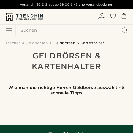
Versand
4,95 €
Gratis ab
59,00 €
-
Siehe Versandoptionen
Suchen
Taschen & Geldbörsen
Geldbörsen & Kartenhalter
GELDBÖRSEN &
KARTENHALTER
Wie man die richtige Herren Geldbörse auswählt - 5
schnelle Tipps