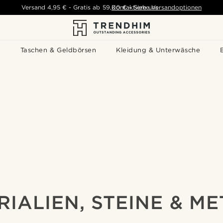
Versand
4,95 €
-
Gratis ab
59,00 €
Kontaktiere uns
-
Siehe Versandoptionen
s
Taschen & Geldbörsen
Kleidung & Unterwäsche
IALIEN, STEINE & M