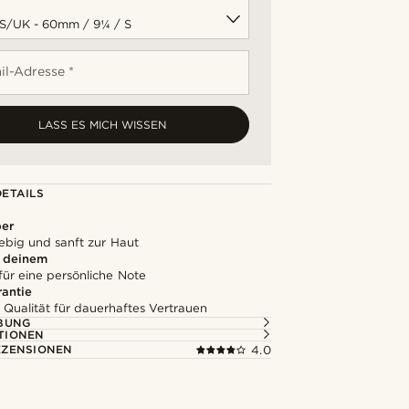
il-Adresse *
LASS ES MICH WISSEN
ETAILS
ber
lebig und sanft zur Haut
u deinem
für eine persönliche Note
rantie
 Qualität für dauerhaftes Vertrauen
BUNG
TIONEN
ZENSIONEN
4.0