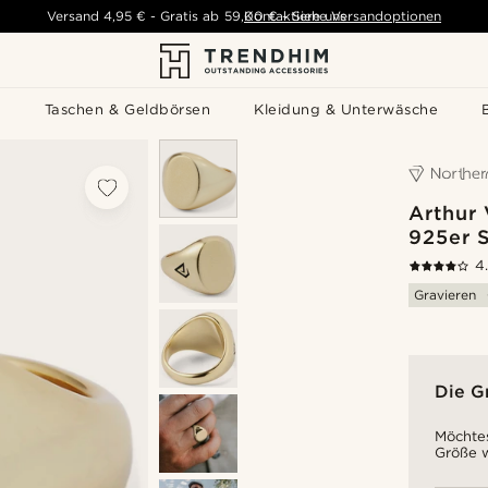
Versand
4,95 €
-
Gratis ab
59,00 €
Kontaktiere uns
-
Siehe Versandoptionen
s
Taschen & Geldbörsen
Kleidung & Unterwäsche
Arthur
925er S
4
Gravieren
Die G
Möchtes
Größe w