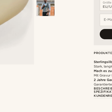
Größe
E-Ma
PRODUKTD
Sterlingsil
Stark, lang
Mach es z
Mit Gravur 
2 Jahre Ga
Garantierte
BESCHREI
SPEZIFIKA
KUNDENRE