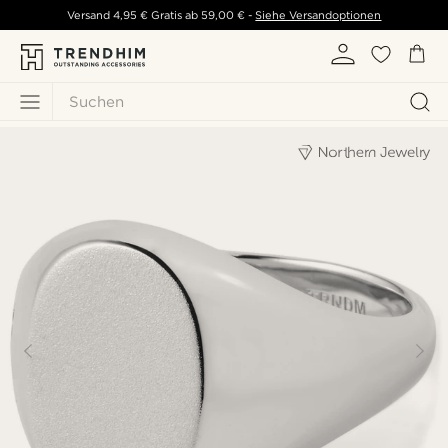
Versand
4,95 €
Gratis ab
59,00 €
-
Siehe Versandoptionen
Suchen