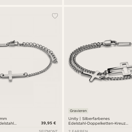
Gravieren
2 mm
Unity | Silberfarbenes
39,95 €
delstahl
Edelstahl-Doppelketten-Kreuz-
reuz Armband
Armband
SEIZMONT
2 FARBEN