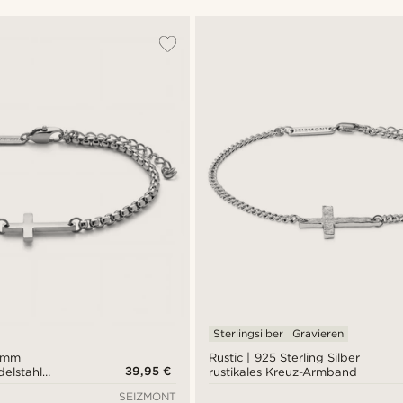
Sterlingsilber
Gravieren
3 mm
Rustic | 925 Sterling Silber
39,95 €
delstahl
rustikales Kreuz-Armband
gerundeter
SEIZMONT
 Kreuz