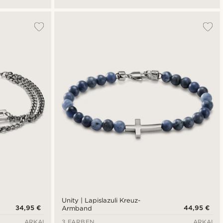
Unity | Lapislazuli Kreuz-
34,95 €
44,95 €
Armband
ARKAI
3 FARBEN
ARKAI