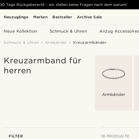
30 Tage Rückgaberecht - wir stellen keine Fragen nach dem warum!
Neuzugänge
Marken
Bestseller
Archive Sale
Neue Kollektion
Schmuck & Uhren
Anzug Accessoire
Schmuck & Uhren
Armbänder
Kreuzarmbänder
Kreuzarmband für
herren
Armbänder
FILTER
18 PRODUKTE