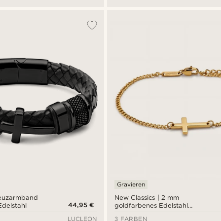
Gravieren
reuzarmband
New Classics | 2 mm
44,95 €
delstahl
goldfarbenes Edelstahl
Panzerketten Kreuz Armband
LUCLEON
3 FARBEN