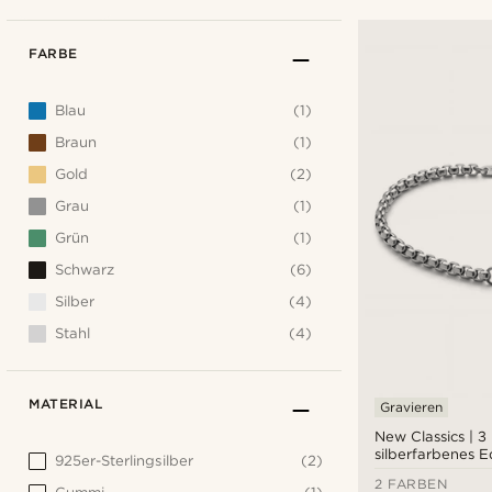
FARBE
Blau
(1)
Braun
(1)
Gold
(2)
Grau
(1)
Grün
(1)
Schwarz
(6)
Silber
(4)
Stahl
(4)
MATERIAL
Gravieren
New Classics | 
silberfarbenes E
925er-Sterlingsilber
(2)
Armband mit ab
2 FARBEN
Kastenkette und