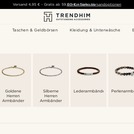
Versand
4,95 €
-
Gratis ab
59,00 €
Kontaktiere uns
-
Siehe Versandoptionen
s
Taschen & Geldbörsen
Kleidung & Unterwäsche
Goldene
Silberne
Lederarmbänder
Perlenarmb
Herren
Herren
Armbänder
Armbänder