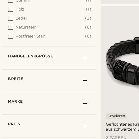
Gummi
(1)
Holz
(1)
Leder
(2)
Naturstein
(6)
Rostfreier Stahl
(6)
HANDGELENKGRÖSSE
BREITE
MARKE
Gravieren
PREIS
Geflochtenes K
aus schwarzem E
2 FARBEN