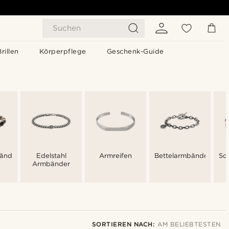
Suchen
Brillen
Körperpflege
Geschenk-Guide
änder
Edelstahl
Armreifen
Bettelarmbänder
Sc
Armbänder
SORTIEREN NACH:
AM BELIEBTESTEN