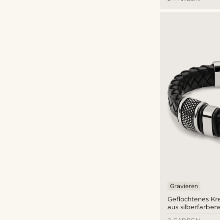
20,5cm
(4)
21cm
(4)
21,5cm
(3)
22cm
(3)
22,5cm
(1)
23cm
(1)
Gravieren
Geflochtenes K
aus silberfarben