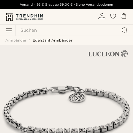
Versand
4,95 €
Gratis ab
59,00 €
-
Siehe Versandoptionen
Suchen
Armbänder
Edelstahl Armbänder