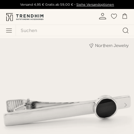
Versand
4,95 €
Gratis ab
59,00 €
-
Siehe Versandoptionen
Suchen