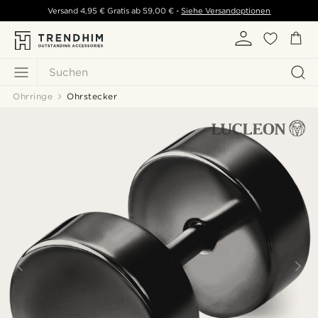
Versand
4,95 €
Gratis ab
59,00 €
-
Siehe Versandoptionen
Suchen
Ohrringe
Ohrstecker