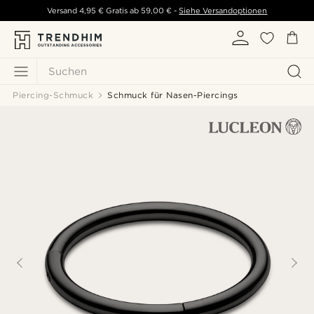
Versand
4,95 €
Gratis ab
59,00 €
-
Siehe Versandoptionen
Suchen
Piercing-Schmuck
Schmuck für Nasen-Piercings