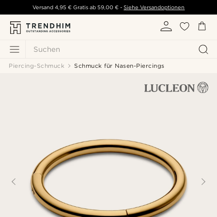
Versand
4,95 €
Gratis ab
59,00 €
-
Siehe Versandoptionen
Suchen
Piercing-Schmuck
Schmuck für Nasen-Piercings