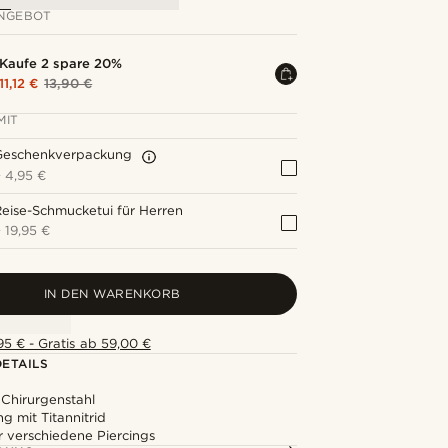
NGEBOT
Kaufe 2 spare 20%
11,12 €
13,90 €
MIT
Geschenkverpackung
+
4,95 €
eise-Schmucketui für Herren
+
19,95 €
IN DEN WARENKORB
5 € - Gratis ab 59,00 €
ETAILS
 Chirurgenstahl
g mit Titannitrid
r verschiedene Piercings