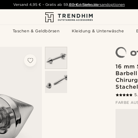
Versand
4,95 €
-
Gratis ab
59,00 €
Kontaktiere uns
-
Siehe Versandoptionen
s
Taschen & Geldbörsen
Kleidung & Unterwäsche
16 mm 
Barbell
Chirurg
Stache
5
FARBE AU