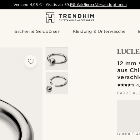
Versand
4,95 €
-
Gratis ab
59,00 €
Kontaktiere uns
-
Siehe Versandoptionen
s
Taschen & Geldbörsen
Kleidung & Unterwäsche
12 mm s
aus Chi
verschl
4
FARBE AU
BUNDLE-A