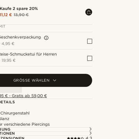
Kaufe 2 spare 20%
11,12 €
13,90 €
MIT
Geschenkverpackung
+
4,95 €
eise-Schmucketui für Herren
+
19,95 €
GRÖSSE WÄHLEN
5 € - Gratis ab 59,00 €
ETAILS
 Chirurgenstahl
Glanz
ür verschiedene Piercings
BUNG
TIONEN
ZENSIONEN
4.3