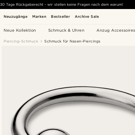
30 Tage Rückgaberecht - wir stellen keine Fragen nach dem warum!
Neuzugänge
Marken
Bestseller
Archive Sale
Neue Kollektion
Schmuck & Uhren
Anzug Accessoire
Piercing-Schmuck
Schmuck für Nasen-Piercings