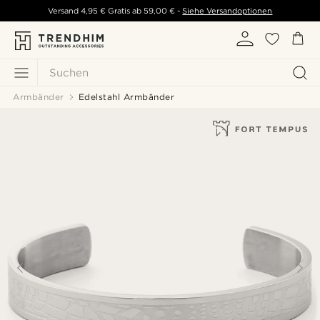
Versand
4,95 €
Gratis ab
59,00 €
-
Siehe Versandoptionen
Suchen
Armbänder
Edelstahl Armbänder