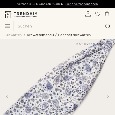
Versand
4,95 €
Gratis ab
59,00 €
-
Siehe Versandoptionen
Suchen
Krawatten
Krawattenschals / Hochzeitskrawatten