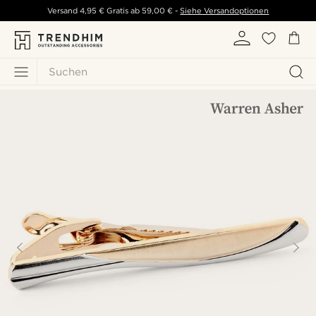
Versand
4,95 €
Gratis ab
59,00 €
-
Siehe Versandoptionen
Suchen