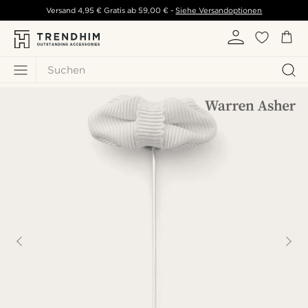
Versand
4,95 €
Gratis ab
59,00 €
-
Siehe Versandoptionen
Suchen