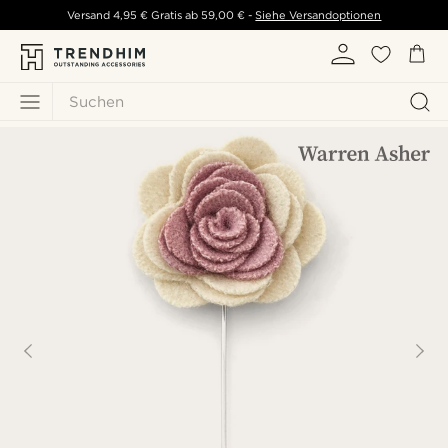
Versand
4,95 €
Gratis ab
59,00 €
-
Siehe Versandoptionen
Suchen