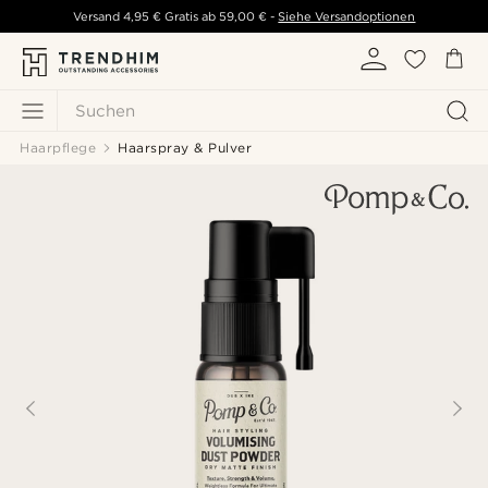
Versand
4,95 €
Gratis ab
59,00 €
-
Siehe Versandoptionen
Suchen
Haarpflege
Haarspray & Pulver